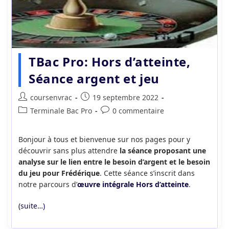
TBac Pro: Hors d’atteinte,
Séance argent et jeu
Auteur/autrice
Publication
coursenvrac
19 septembre 2022
de
publiée :
Post
Commentaires
Terminale Bac Pro
0 commentaire
la
category:
de
publication :
la
Bonjour à tous et bienvenue sur nos pages pour y
publication :
découvrir sans plus attendre
la séance proposant une
analyse sur le lien entre le besoin d’argent et le besoin
du jeu pour Frédérique
. Cette séance s’inscrit dans
notre parcours d’
œuvre intégrale Hors d’atteinte
.
(suite…)