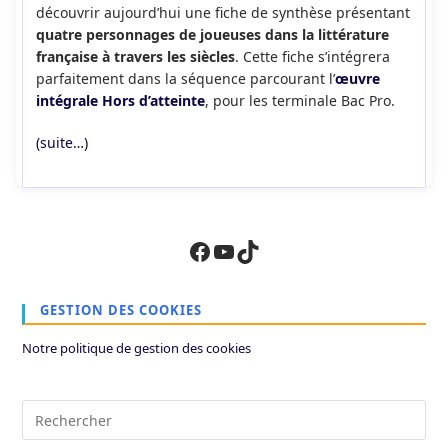
découvrir aujourd’hui une fiche de synthèse présentant
quatre personnages de joueuses dans la littérature
française à travers les siècles
. Cette fiche s’intégrera
parfaitement dans la séquence parcourant l’
œuvre
intégrale Hors d’atteinte
, pour les terminale Bac Pro.
(suite…)
Facebook
YouTube
TikTok
GESTION DES COOKIES
Notre politique de gestion des cookies
Pre
Es