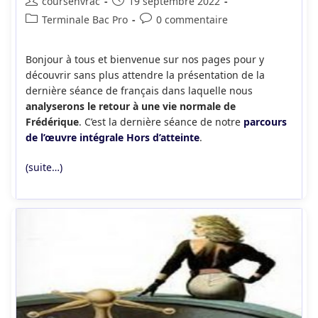
Auteur/autrice
Publication
coursenvrac
19 septembre 2022
de
publiée :
Post
Commentaires
Terminale Bac Pro
0 commentaire
la
category:
de
publication :
la
Bonjour à tous et bienvenue sur nos pages pour y
publication :
découvrir sans plus attendre la présentation de la
dernière séance de français dans laquelle nous
analyserons le retour à une vie normale de
Frédérique
. C’est la dernière séance de notre
parcours
de l’œuvre intégrale Hors d’atteinte
.
(suite…)