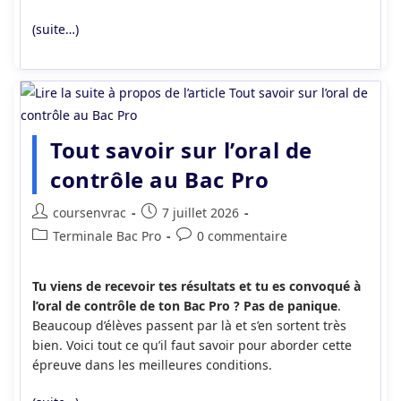
(suite…)
Tout savoir sur l’oral de
contrôle au Bac Pro
Auteur/autrice
Publication
coursenvrac
7 juillet 2026
de
publiée :
Post
Commentaires
Terminale Bac Pro
0 commentaire
la
category:
de
publication :
la
Tu viens de recevoir tes résultats et tu es convoqué à
publication :
l’oral de contrôle de ton Bac Pro ? Pas de panique
.
Beaucoup d’élèves passent par là et s’en sortent très
bien. Voici tout ce qu’il faut savoir pour aborder cette
épreuve dans les meilleures conditions.