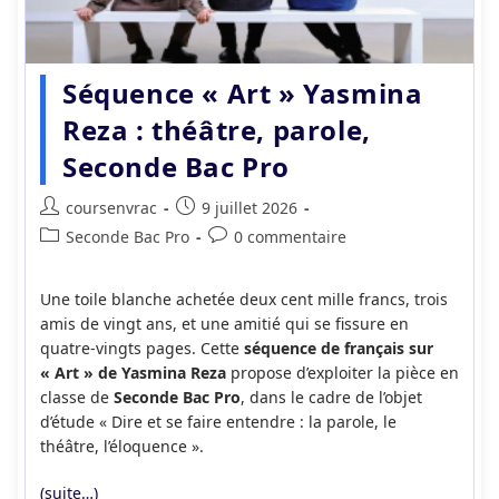
Séquence « Art » Yasmina
Reza : théâtre, parole,
Seconde Bac Pro
Auteur/autrice
Publication
coursenvrac
9 juillet 2026
de
publiée :
Post
Commentaires
Seconde Bac Pro
0 commentaire
la
category:
de
publication :
la
Une toile blanche achetée deux cent mille francs, trois
publication :
amis de vingt ans, et une amitié qui se fissure en
quatre-vingts pages. Cette
séquence de français sur
« Art » de Yasmina Reza
propose d’exploiter la pièce en
classe de
Seconde Bac Pro
, dans le cadre de l’objet
d’étude « Dire et se faire entendre : la parole, le
théâtre, l’éloquence ».
(suite…)