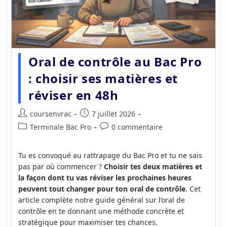
Oral de contrôle au Bac Pro
: choisir ses matières et
réviser en 48h
Auteur/autrice
Publication
coursenvrac
7 juillet 2026
de
publiée :
Post
Commentaires
Terminale Bac Pro
0 commentaire
la
category:
de
publication :
la
Tu es convoqué au rattrapage du Bac Pro et tu ne sais
publication :
pas par où commencer ?
Choisir tes deux matières et
la façon dont tu vas réviser les prochaines heures
peuvent tout changer pour ton oral de contrôle
. Cet
article complète notre guide général sur l’oral de
contrôle en te donnant une méthode concrète et
stratégique pour maximiser tes chances.