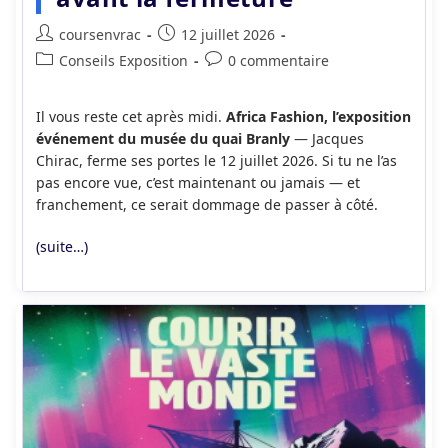
Auteur/autrice
Publication
coursenvrac
12 juillet 2026
de
publiée :
Post
Commentaires
Conseils Exposition
0 commentaire
la
category:
de
publication :
la
Il vous reste cet après midi.
Africa Fashion, l’exposition
publication :
événement du musée du quai Branly
— Jacques
Chirac, ferme ses portes le 12 juillet 2026. Si tu ne l’as
pas encore vue, c’est maintenant ou jamais — et
franchement, ce serait dommage de passer à côté.
(suite…)