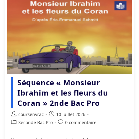
Séquence « Monsieur
Ibrahim et les fleurs du
Coran » 2nde Bac Pro
Auteur/autrice
Publication
coursenvrac
10 juillet 2026
de
publiée :
Post
Commentaires
Seconde Bac Pro
0 commentaire
la
category:
de
publication :
la