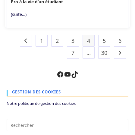
Pro à la vie d’un étudiant
.
(suite…)
1
2
3
4
5
6
Go to the previous page
7
…
30
Aller à 
Facebook
YouTube
TikTok
GESTION DES COOKIES
Notre politique de gestion des cookies
Pre
Es