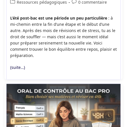
de
publiée :
Post
Commentaires
Ressources pédagogiques
0 commentaire
la
category:
de
publication :
la
L’été post-bac est une période un peu particulière
: à
publication :
mi-chemin entre la fin d’une étape et le début d’une
autre. Après des mois de révisions et de stress, tu as le
droit de souffler — mais c’est aussi le moment idéal
pour préparer sereinement ta nouvelle vie. Voici
comment trouver le bon équilibre entre repos, plaisir et
préparation.
(suite…)