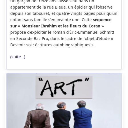
Un garçon de treize ans laissé seul dans un
publication :
appartement de la rue Bleue, un épicier qui l’observe
depuis son tabouret, et quatre-vingts pages pour qu’un
enfant sans famille s’en invente une. Cette
séquence
sur « Monsieur Ibrahim et les fleurs du Coran »
propose d’exploiter le roman d’Éric-Emmanuel Schmitt
en Seconde Bac Pro, dans le cadre de l’objet d’étude «
Devenir soi : écritures autobiographiques ».
(suite…)