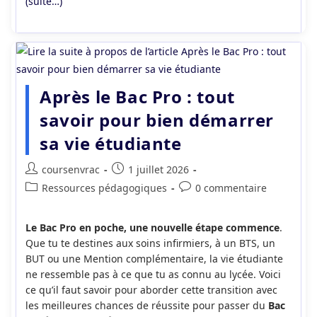
(suite…)
Après le Bac Pro : tout
savoir pour bien démarrer
sa vie étudiante
Auteur/autrice
Publication
coursenvrac
1 juillet 2026
de
publiée :
Post
Commentaires
Ressources pédagogiques
0 commentaire
la
category:
de
publication :
la
Le Bac Pro en poche, une nouvelle étape commence
.
publication :
Que tu te destines aux soins infirmiers, à un BTS, un
BUT ou une Mention complémentaire, la vie étudiante
ne ressemble pas à ce que tu as connu au lycée. Voici
ce qu’il faut savoir pour aborder cette transition avec
les meilleures chances de réussite pour passer du
Bac