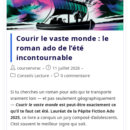
Courir le vaste monde : le
roman ado de l’été
incontournable
Auteur/autrice
Publication
coursenvrac
11 juillet 2026
de
publiée :
Post
Commentaires
Conseils Lecture
0 commentaire
la
category:
de
publication :
la
Si tu cherches un roman pour ado qui te transporte
publication :
vraiment loin — et pas seulement géographiquement
—
Courir le vaste monde
est peut-être exactement ce
qu’il te faut cet été. Lauréat de la Pépite Fiction Ado
2025
, ce livre a conquis un jury composé d’adolescents.
C’est souvent le meilleur signe qui soit.