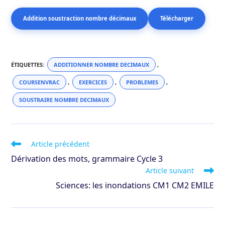
Addition soustraction nombre décimaux
Télécharger
ÉTIQUETTES
:
ADDITIONNER NOMBRE DECIMAUX
,
COURSENVRAC
,
EXERCICES
,
PROBLEMES
,
SOUSTRAIRE NOMBRE DECIMAUX
Read
Article précédent
more
Dérivation des mots, grammaire Cycle 3
articles
Article suivant
Sciences: les inondations CM1 CM2 EMILE