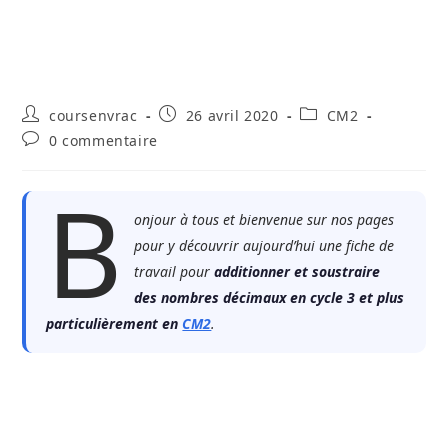
Auteur/autrice
Publication
Post
coursenvrac
26 avril 2020
CM2
de
publiée :
category:
Commentaires
0 commentaire
la
de
publication :
la
B
publication :
onjour à tous et bienvenue sur nos pages
pour y découvrir aujourd’hui une fiche de
travail pour
additionner et soustraire
des nombres décimaux en cycle 3 et plus
particulièrement en
CM2
.