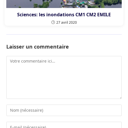
Sciences: les inondations CM1 CM2 EMILE
27 avril 2020
Laisser un commentaire
Comment
Enter
your
name
Enter