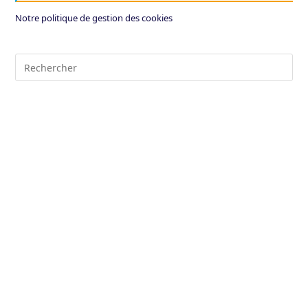
Notre politique de gestion des cookies
Pre
Es
to
clo
the
sea
pan