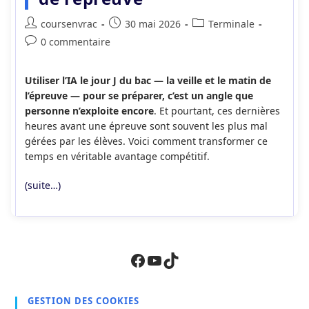
Auteur/autrice
Publication
Post
coursenvrac
30 mai 2026
Terminale
de
publiée :
category:
Commentaires
0 commentaire
la
de
publication :
la
Utiliser l’IA le jour J du bac — la veille et le matin de
publication :
l’épreuve — pour se préparer, c’est un angle que
personne n’exploite encore
. Et pourtant, ces dernières
heures avant une épreuve sont souvent les plus mal
gérées par les élèves. Voici comment transformer ce
temps en véritable avantage compétitif.
(suite…)
Facebook
YouTube
TikTok
GESTION DES COOKIES