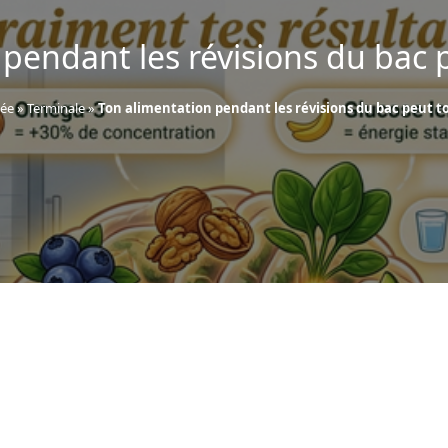
 pendant les révisions du bac 
ée
»
Terminale
»
Ton alimentation pendant les révisions du bac peut 