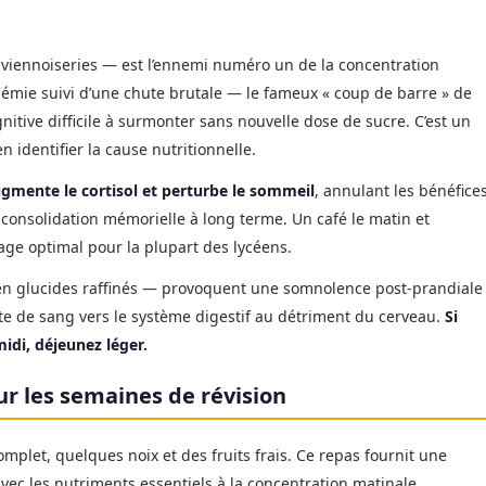
 viennoiseries — est l’ennemi numéro un de la concentration
cémie suivi d’une chute brutale — le fameux « coup de barre » de
itive difficile à surmonter sans nouvelle dose de sucre. C’est un
 identifier la cause nutritionnelle.
ugmente le cortisol et perturbe le sommeil
, annulant les bénéfice
 consolidation mémorielle à long terme. Un café le matin et
age optimal pour la plupart des lycéens.
 en glucides raffinés — provoquent une somnolence post-prandiale
e de sang vers le système digestif au détriment du cerveau.
Si
idi, déjeunez léger.
ur les semaines de révision
mplet, quelques noix et des fruits frais. Ce repas fournit une
vec les nutriments essentiels à la concentration matinale.