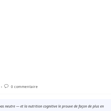
Commentaires
0 commentaire
de
la
publication :
as neutre — et la nutrition cognitive le prouve de façon de plus en