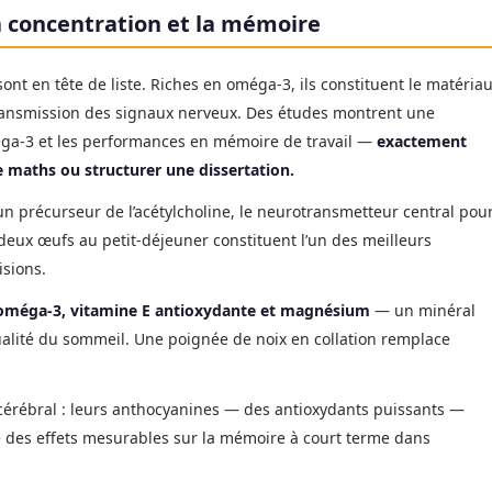
a concentration et la mémoire
ont en tête de liste. Riches en oméga-3, ils constituent le matéria
ransmission des signaux nerveux. Des études montrent une
méga-3 et les performances en mémoire de travail —
exactement
e maths ou structurer une dissertation.
n précurseur de l’acétylcholine, le neurotransmetteur central pou
 deux œufs au petit-déjeuner constituent l’un des meilleurs
isions.
t oméga-3, vitamine E antioxydante et magnésium
— un minéral
 qualité du sommeil. Une poignée de noix en collation remplace
 cérébral : leurs anthocyanines — des antioxydants puissants —
é des effets mesurables sur la mémoire à court terme dans