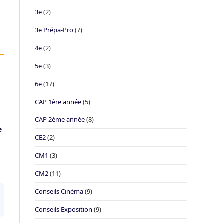
3e
(2)
3e Prépa-Pro
(7)
4e
(2)
5e
(3)
6e
(17)
CAP 1ère année
(5)
CAP 2ème année
(8)
e
CE2
(2)
CM1
(3)
CM2
(11)
Conseils Cinéma
(9)
Conseils Exposition
(9)