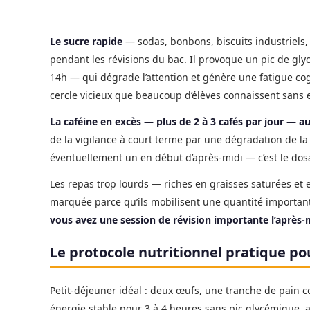
Le sucre rapide
— sodas, bonbons, biscuits industriels,
pendant les révisions du bac. Il provoque un pic de gly
14h — qui dégrade l’attention et génère une fatigue cogn
cercle vicieux que beaucoup d’élèves connaissent sans en
La caféine en excès — plus de 2 à 3 cafés par jour — a
de la vigilance à court terme par une dégradation de la
éventuellement un en début d’après-midi — c’est le dos
Les repas trop lourds — riches en graisses saturées et
marquée parce qu’ils mobilisent une quantité important
vous avez une session de révision importante l’après-m
Le protocole nutritionnel pratique po
Petit-déjeuner idéal : deux œufs, une tranche de pain co
énergie stable pour 3 à 4 heures sans pic glycémique, a