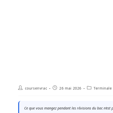
Auteur/autrice
Publication
Post
coursenvrac
26 mai 2026
Terminale
de
publiée :
category:
la
publication :
Ce que vous mangez pendant les révisions du bac n’est p