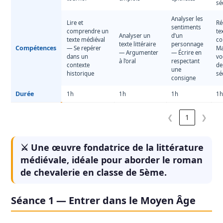
sé
Analyser les
Lire et
Ré
sentiments
comprendre un
te
Analyser un
d’un
texte médiéval
co
texte littéraire
personnage
Compétences
— Se repérer
Ma
— Argumenter
— Écrire en
dans un
vo
à l’oral
respectant
contexte
de
une
historique
sé
consigne
Durée
1h
1h
1h
1
❮
1
❯
⚔️ Une œuvre fondatrice de la littérature
médiévale, idéale pour aborder le roman
de chevalerie en classe de 5ème.
Séance 1 — Entrer dans le Moyen Âge