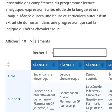
l’ensemble des compétences du programme : lecture
analytique, expression écrite, étude de la langue et oral.
Chaque séance durera une heure et s’articulera autour d’un
extrait clé du roman, dans une progression qui suit la
logique du héros chevaleresque.
Afficher
éléments
Rechercher:
SÉANCE 1
SÉANCE 2
SÉANCE 3
S
Entrer dans le
Le code
L’amour
Év
Titre
Moyen Âge
chevaleresque
courtois
fi
La scène de
La scène de la
la fenêtre /
Su
Le combat du
charrette (début
Lancelot et
d’
gué —
Support
du roman) —
Guenièvre —
qu
Flammarion GF
Flammarion GF
Flammarion
su
Jeunesse, p. ___
Jeunesse, p. ___
GF Jeunesse,
in