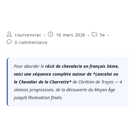
Auteur/autrice
Publication
Post
coursenvrac
16 mars 2026
5e
de
publiée :
category:
Commentaires
0 commentaire
la
de
publication :
la
publication :
Pour aborder le
récit de chevalerie en français 5ème,
voici une séquence complète autour de *Lancelot ou
le Chevalier de la Charrette*
de Chrétien de Troyes — 4
séances progressives, de la découverte du Moyen Âge
jusqu’à l’évaluation finale.