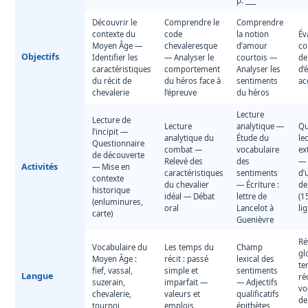
p. ___
Découvrir le
Comprendre le
Comprendre
contexte du
code
la notion
Év
Moyen Âge —
chevaleresque
d’amour
co
Objectifs
Identifier les
— Analyser le
courtois —
de
caractéristiques
comportement
Analyser les
d’
du récit de
du héros face à
sentiments
ac
chevalerie
l’épreuve
du héros
Lecture
Lecture de
Lecture
analytique —
Qu
l’incipit —
analytique du
Étude du
le
Questionnaire
combat —
vocabulaire
ex
de découverte
Relevé des
des
— 
Activités
— Mise en
caractéristiques
sentiments
d’
contexte
du chevalier
— Écriture :
de
historique
idéal — Débat
lettre de
(1
(enluminures,
oral
Lancelot à
li
carte)
Guenièvre
Ré
Vocabulaire du
Les temps du
Champ
gl
Moyen Âge :
récit : passé
lexical des
te
fief, vassal,
simple et
sentiments
Langue
ré
suzerain,
imparfait —
— Adjectifs
vo
chevalerie,
valeurs et
qualificatifs
de
tournoi
emplois
épithètes