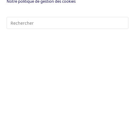
Notre politique de gestion des cookies
Pre
Es
to
clo
the
sea
pan