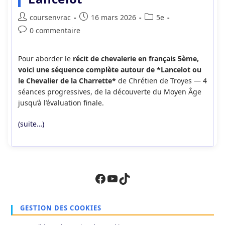
Auteur/autrice
Publication
Post
coursenvrac
16 mars 2026
5e
de
publiée :
category:
Commentaires
0 commentaire
la
de
publication :
la
Pour aborder le
récit de chevalerie en français 5ème,
publication :
voici une séquence complète autour de *Lancelot ou
le Chevalier de la Charrette*
de Chrétien de Troyes — 4
séances progressives, de la découverte du Moyen Âge
jusqu’à l’évaluation finale.
(suite…)
Facebook
YouTube
TikTok
GESTION DES COOKIES