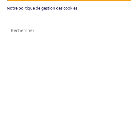
Notre politique de gestion des cookies
Pre
Es
to
clo
the
sea
pan