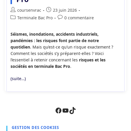
Auteur/autrice
Publication
coursenvrac
23 juin 2026
de
publiée :
Post
Commentaires
Terminale Bac Pro
0 commentaire
la
category:
de
publication :
la
Séismes, inondations, accidents industriels,
publication :
pandémies : les risques font partie de notre
quotidien
. Mais qu’est-ce qu’un risque exactement ?
Comment les sociétés s’y préparent-elles ? Voici
l’essentiel à retenir concernant les
risques et les
sociétés en terminale Bac Pro
.
(suite…)
Facebook
YouTube
TikTok
GESTION DES COOKIES