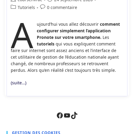
de
publiée :
Post
Commentaires
Tutoriels
0 commentaire
la
A
category:
de
publication :
la
ujourd’hui vous allez découvrir
comment
publication :
configurer simplement l’application
Pronote sur votre smartphone.
Les
tutoriels
qui vous expliquent comment
faire sur internet sont assez anciens et l’interface de
cet utilitaire de gestion de l’éducation nationale ayant
changé, de nombreux professeurs se retrouvent
perdus. Alors qu’en réalité c’est toujours très simple.
(suite…)
Facebook
YouTube
TikTok
GESTION DES COOKIES