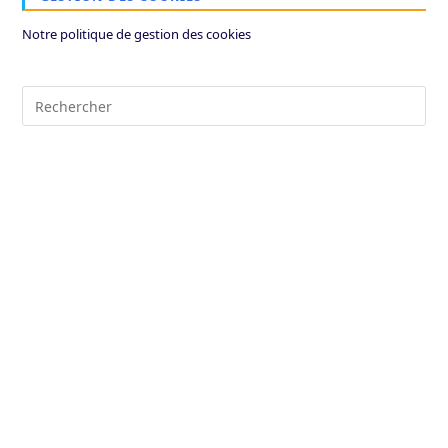
Notre politique de gestion des cookies
Pre
Es
to
clo
the
sea
pan