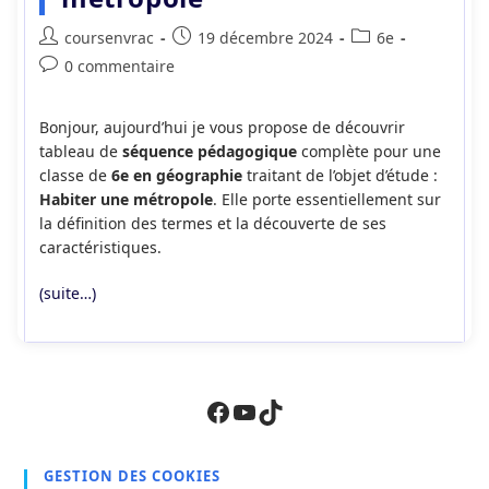
Auteur/autrice
Publication
Post
coursenvrac
19 décembre 2024
6e
de
publiée :
category:
Commentaires
0 commentaire
la
de
publication :
la
Bonjour, aujourd’hui je vous propose de découvrir
publication :
tableau de
séquence pédagogique
complète pour une
classe de
6e en géographie
traitant de l’objet d’étude :
Habiter une métropole
. Elle porte essentiellement sur
la définition des termes et la découverte de ses
caractéristiques.
(suite…)
Facebook
YouTube
TikTok
GESTION DES COOKIES