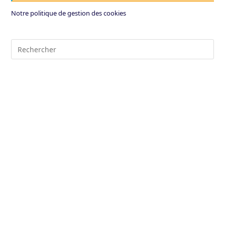
Notre politique de gestion des cookies
Pre
Es
to
clo
the
sea
pan