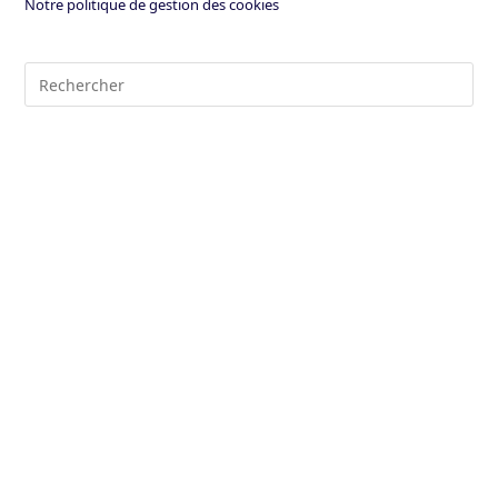
Notre politique de gestion des cookies
Pre
Es
to
clo
the
sea
pan