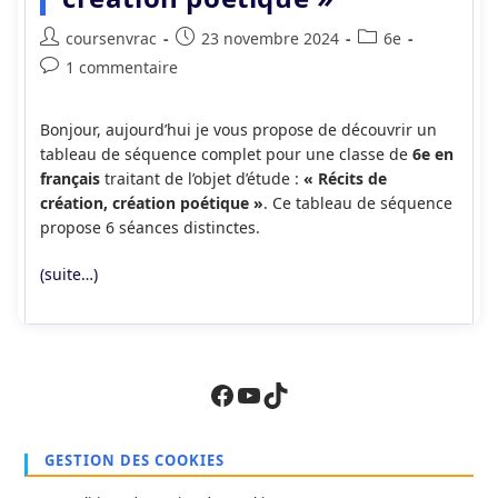
Auteur/autrice
Publication
Post
coursenvrac
23 novembre 2024
6e
de
publiée :
category:
Commentaires
1 commentaire
la
de
publication :
la
Bonjour, aujourd’hui je vous propose de découvrir un
publication :
tableau de séquence complet pour une classe de
6e en
français
traitant de l’objet d’étude :
« Récits de
création, création poétique »
. Ce tableau de séquence
propose 6 séances distinctes.
(suite…)
Facebook
YouTube
TikTok
GESTION DES COOKIES