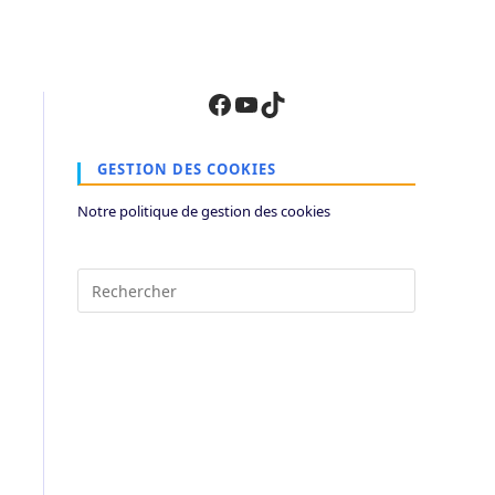
Facebook
YouTube
TikTok
GESTION DES COOKIES
Notre politique de gestion des cookies
Press
Escape
to
close
the
search
panel.