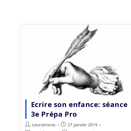
Ecrire son enfance: séance
3e Prépa Pro
Auteur/autrice
Publication
coursenvrac
27 janvier 2019
de
publiée :