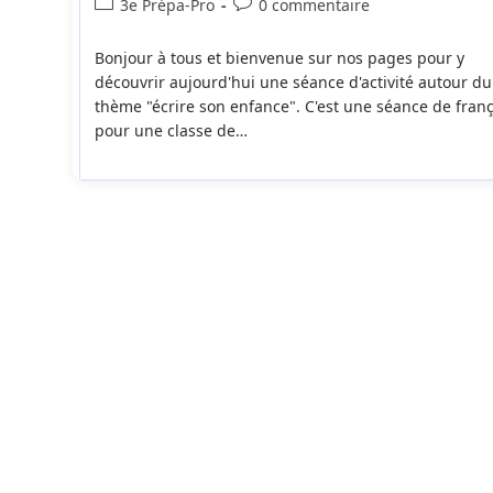
Post
Commentaires
3e Prépa-Pro
0 commentaire
la
category:
de
publication :
la
Bonjour à tous et bienvenue sur nos pages pour y
publication :
découvrir aujourd'hui une séance d'activité autour du
thème "écrire son enfance". C'est une séance de franç
pour une classe de…