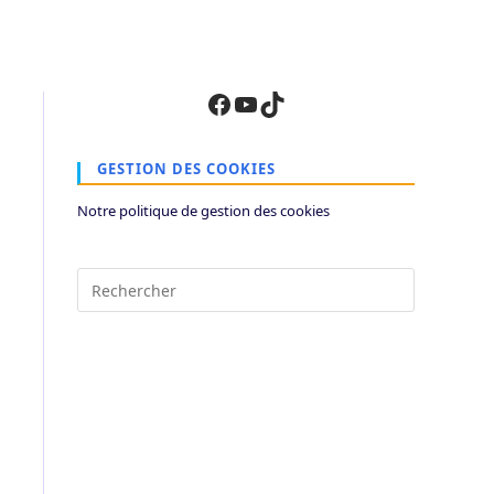
Facebook
YouTube
TikTok
GESTION DES COOKIES
Notre politique de gestion des cookies
Press
Escape
to
close
the
search
panel.