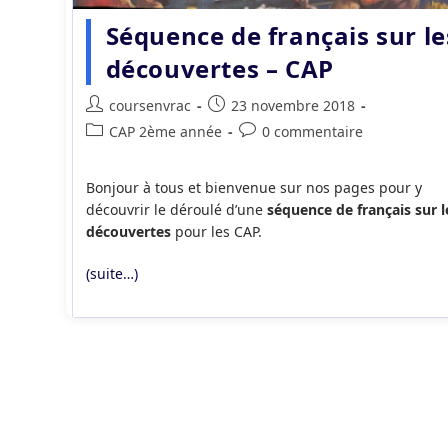
Séquence de français sur le
découvertes – CAP
Auteur/autrice
Publication
coursenvrac
23 novembre 2018
de
publiée :
Post
Commentaires
CAP 2ème année
0 commentaire
la
category:
de
publication :
la
Bonjour à tous et bienvenue sur nos pages pour y
publication :
découvrir le déroulé d’une
séquence de français sur l
découvertes
pour les CAP.
(suite…)