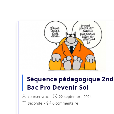
Séquence pédagogique 2nd
Bac Pro Devenir Soi
Auteur/autrice
Publication
coursenvrac
22 septembre 2024
de
publiée :
Post
Commentaires
Seconde
0 commentaire
la
category:
de
publication :
la