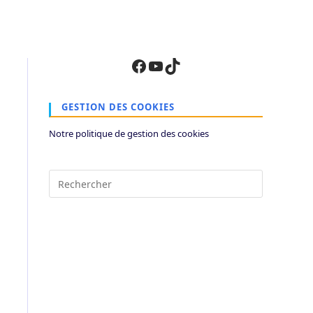
Facebook
YouTube
TikTok
GESTION DES COOKIES
Notre politique de gestion des cookies
Press
Escape
to
close
the
search
panel.