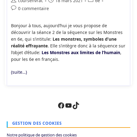
Auteur/autrice
Publication
Post
coursenvrac
18 mars 2021
6e
de
publiée :
category:
Commentaires
0 commentaire
la
de
publication :
la
Bonjour à tous, aujourd’hui je vous propose de
publication :
découvrir la séance 2 de la séquence sur les Monstres
en 6e, qui s’intitule:
Les monstres, symboles d’une
réalité effrayante
. Elle s’intègre donc à la séquence sur
l’objet d’étude:
Les Monstres aux limites de l’humain
,
pour les 6e en français.
(suite…)
Facebook
YouTube
TikTok
GESTION DES COOKIES
Notre politique de gestion des cookies