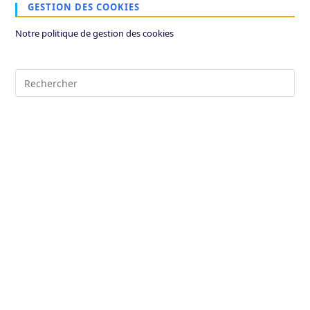
GESTION DES COOKIES
Notre politique de gestion des cookies
Pre
Es
to
clo
the
sea
pan