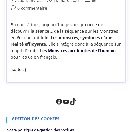
Auteur/autrice
Publication
Post
coursenvrac
18 mars 2021
6e
de
publiée :
category:
Commentaires
0 commentaire
la
de
publication :
la
Bonjour à tous, aujourd’hui je vous propose de
publication :
découvrir la séance 2 de la séquence sur les Monstres
en 6e, qui s’intitule:
Les monstres, symboles d’une
réalité effrayante
. Elle s’intègre donc à la séquence sur
l’objet d’étude:
Les Monstres aux limites de l’humain
,
pour les 6e en français.
(suite…)
Facebook
YouTube
TikTok
GESTION DES COOKIES
Notre politique de gestion des cookies