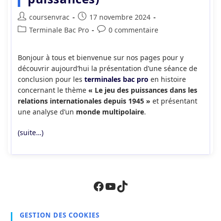
Auteur/autrice
Publication
coursenvrac
17 novembre 2024
de
publiée :
Post
Commentaires
Terminale Bac Pro
0 commentaire
la
category:
de
publication :
la
Bonjour à tous et bienvenue sur nos pages pour y
publication :
découvrir aujourd’hui la présentation d’une séance de
conclusion pour les
terminales bac pro
en histoire
concernant le thème
« Le jeu des puissances dans les
relations internationales depuis 1945 »
et présentant
une analyse d’un
monde multipolaire
.
(suite…)
Facebook
YouTube
TikTok
GESTION DES COOKIES