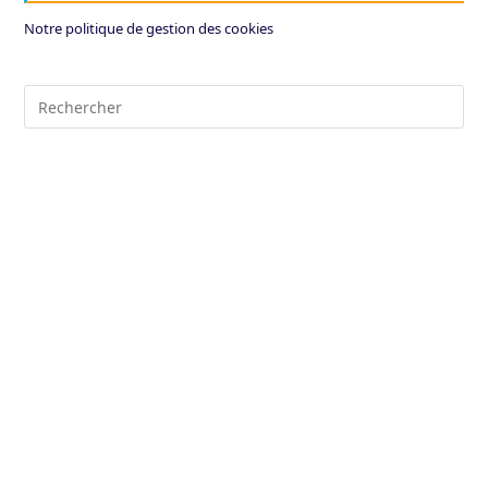
Notre politique de gestion des cookies
Pre
Es
to
clo
the
sea
pan