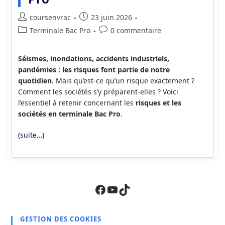
Auteur/autrice
Publication
coursenvrac
23 juin 2026
de
publiée :
Post
Commentaires
Terminale Bac Pro
0 commentaire
la
category:
de
publication :
la
Séismes, inondations, accidents industriels,
publication :
pandémies : les risques font partie de notre
quotidien
. Mais qu’est-ce qu’un risque exactement ?
Comment les sociétés s’y préparent-elles ? Voici
l’essentiel à retenir concernant les
risques et les
sociétés en terminale Bac Pro
.
(suite…)
Facebook
YouTube
TikTok
GESTION DES COOKIES