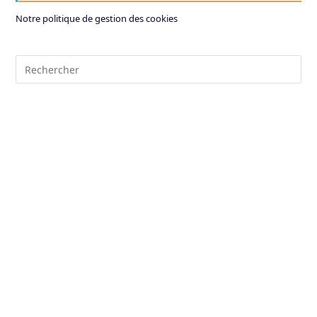
Notre politique de gestion des cookies
Pre
Es
to
clo
the
sea
pan