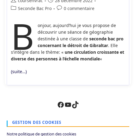
Auteur/autrice
Publication
coursenvrac
28 décembre 2022
de
publiée :
Post
Commentaires
Seconde Bac Pro
0 commentaire
la
B
category:
de
publication :
la
onjour, aujourd’hui je vous propose de
publication :
découvrir une séance de géographie
destinée à une classe de
seconde bac pro
concernant le
détroit de Gibraltar
. Elle
s’intègre dans le thème: «
une circulation croissante et
diverse des personnes à l’échelle mondiale
«
(suite…)
Facebook
YouTube
TikTok
GESTION DES COOKIES
Notre politique de gestion des cookies