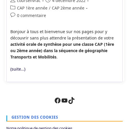
Auteur/autrice
Publication
coursenvrac
4 décembre 2022
de
publiée :
Post
CAP 1ère année
/
CAP 2ème année
la
category:
Commentaires
0 commentaire
publication :
de
la
Bonjour à tous et bienvenue sur nos pages pour y
publication :
découvrir sans plus attendre la présentation de votre
activité orale de synthèse pour une classe CAP (1ère
ou 2ème année) dans la séquence de géographie
Transports et Mobilités
.
(suite…)
Facebook
YouTube
TikTok
GESTION DES COOKIES
Notre politique de gestion des cookies