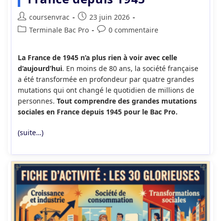
Auteur/autrice
Publication
coursenvrac
23 juin 2026
de
publiée :
Post
Commentaires
Terminale Bac Pro
0 commentaire
la
category:
de
publication :
la
La France de 1945 n’a plus rien à voir avec celle
publication :
d’aujourd’hui
. En moins de 80 ans, la société française
a été transformée en profondeur par quatre grandes
mutations qui ont changé le quotidien de millions de
personnes.
Tout comprendre des grandes mutations
sociales en France depuis 1945 pour le Bac Pro.
(suite…)