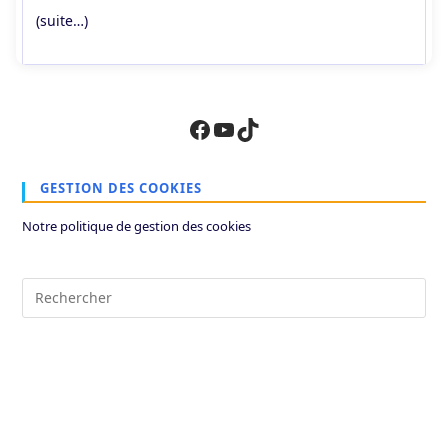
(suite…)
Facebook
YouTube
TikTok
GESTION DES COOKIES
Notre politique de gestion des cookies
Pre
Es
to
clo
the
sea
pan