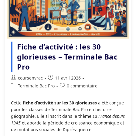
Fiche d’activité : les 30
glorieuses – Terminale Bac
Pro
Auteur/autrice
Publication
coursenvrac
11 avril 2026
de
publiée :
Post
Commentaires
Terminale Bac Pro
0 commentaire
la
category:
de
publication :
la
Cette
fiche d’activité sur les 30 glorieuses
a été conçue
publication :
pour les classes de Terminale Bac Pro en histoire-
géographie. Elle s’inscrit dans le thème
La France depuis
1945
et aborde la période de croissance économique et
de mutations sociales de l’après-guerre.