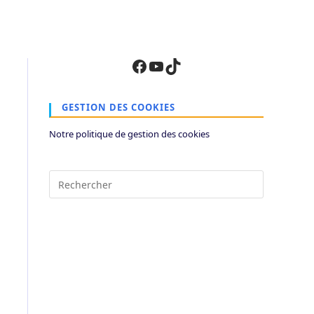
Facebook
YouTube
TikTok
GESTION DES COOKIES
Notre politique de gestion des cookies
Press
Escape
to
close
the
search
panel.