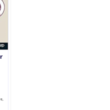
r
re,