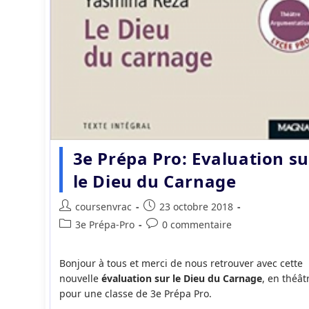
3e Prépa Pro: Evaluation su
le Dieu du Carnage
Auteur/autrice
Publication
coursenvrac
23 octobre 2018
de
publiée :
Post
Commentaires
3e Prépa-Pro
0 commentaire
la
category:
de
publication :
la
Bonjour à tous et merci de nous retrouver avec cette
publication :
nouvelle
évaluation sur le Dieu du Carnage
, en théât
pour une classe de 3e Prépa Pro.