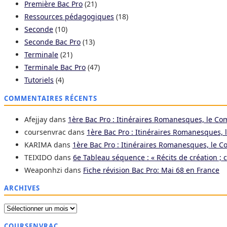
Première Bac Pro
(21)
Ressources pédagogiques
(18)
Seconde
(10)
Seconde Bac Pro
(13)
Terminale
(21)
Terminale Bac Pro
(47)
Tutoriels
(4)
COMMENTAIRES RÉCENTS
Afejjay
dans
1ère Bac Pro : Itinéraires Romanesques, le Co
coursenvrac
dans
1ère Bac Pro : Itinéraires Romanesques, 
KARIMA
dans
1ère Bac Pro : Itinéraires Romanesques, le C
TEIXIDO
dans
6e Tableau séquence : « Récits de création ; 
Weaponhzi
dans
Fiche révision Bac Pro: Mai 68 en France
ARCHIVES
Archives
COURSENVRAC