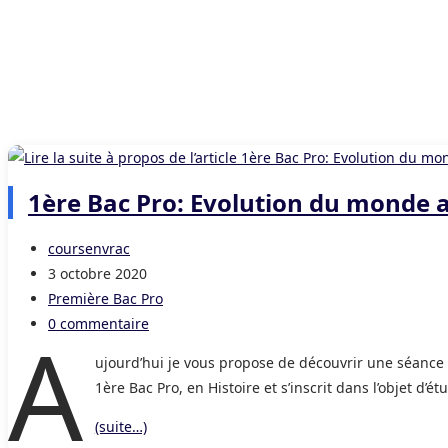
1ère Bac Pro: Evolution du monde a
Auteur/autrice
coursenvrac
de
Publication
3 octobre 2020
la
publiée :
Post
Première Bac Pro
publication :
category:
Commentaires
0 commentaire
A
de
ujourd’hui je vous propose de découvrir une séanc
la
1ère Bac Pro, en Histoire et s’inscrit dans l’objet 
publication :
(suite…)