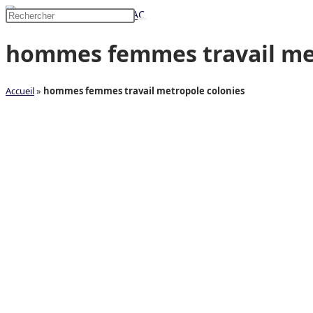
Skip
Rechercher
to
sur
hommes femmes travail met
content
ce
site
Accueil
»
hommes femmes travail metropole colonies