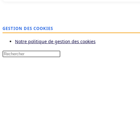
GESTION DES COOKIES
Notre politique de gestion des cookies
Press
Escape
to
close
the
search
panel.