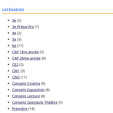
CATÉGORIES
3e
(2)
3e Prépa-Pro
(7)
4e
(2)
5e
(3)
6e
(17)
CAP 1ère année
(5)
CAP 2ème année
(8)
CE2
(2)
CM1
(3)
CM2
(11)
Conseils Cinéma
(9)
Conseils Exposition
(8)
Conseils Lecture
(8)
Conseils Spectacle Théâtre
(5)
Première
(18)