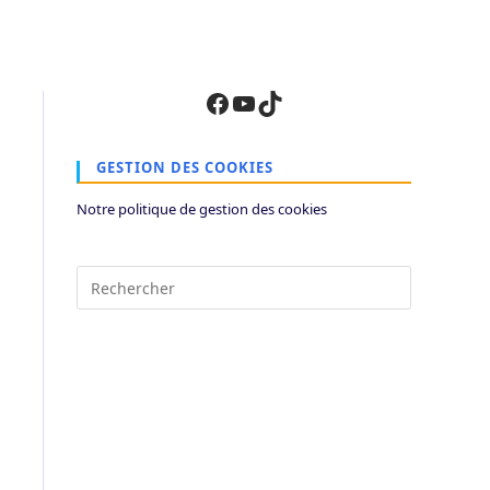
Facebook
YouTube
TikTok
GESTION DES COOKIES
Notre politique de gestion des cookies
Press
Escape
to
close
the
search
panel.