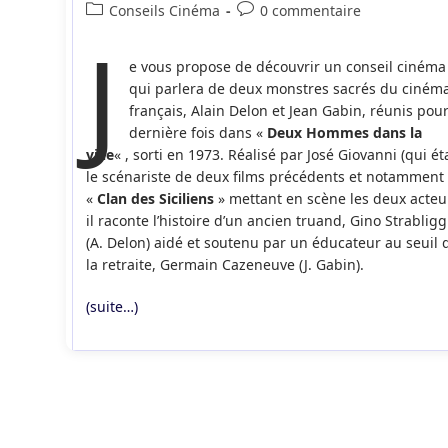
de
publiée :
Post
Commentaires
Conseils Cinéma
0 commentaire
la
J
category:
de
publication :
la
e vous propose de découvrir un conseil cinéma
publication :
qui parlera de deux monstres sacrés du ciném
français, Alain Delon et Jean Gabin, réunis pour
dernière fois dans «
Deux Hommes dans la
ville
« , sorti en 1973. Réalisé par José Giovanni (qui éta
le scénariste de deux films précédents et notamment
«
Clan des Siciliens
» mettant en scène les deux acteur
il raconte l’histoire d’un ancien truand, Gino Strabligg
(A. Delon) aidé et soutenu par un éducateur au seuil 
la retraite, Germain Cazeneuve (J. Gabin).
(suite…)