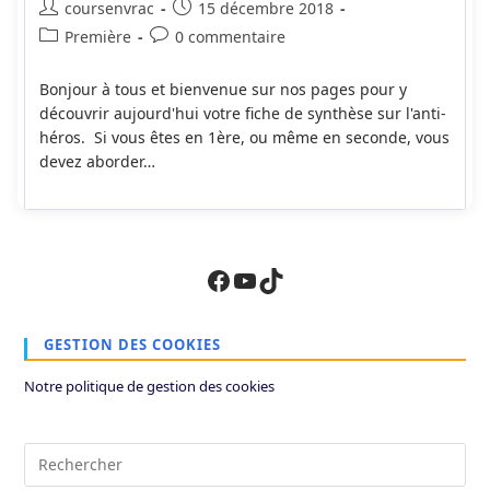
Auteur/autrice
Publication
coursenvrac
15 décembre 2018
de
publiée :
Post
Commentaires
Première
0 commentaire
la
category:
de
publication :
la
Bonjour à tous et bienvenue sur nos pages pour y
publication :
découvrir aujourd'hui votre fiche de synthèse sur l'anti-
héros. Si vous êtes en 1ère, ou même en seconde, vous
devez aborder…
Facebook
YouTube
TikTok
GESTION DES COOKIES
Notre politique de gestion des cookies
Pre
Es