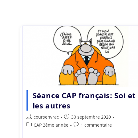
Séance CAP français: Soi et
les autres
Auteur/autrice
Publication
coursenvrac
30 septembre 2020
de
publiée :
Post
Commentaires
CAP 2ème année
1 commentaire
la
category:
de
publication :
la