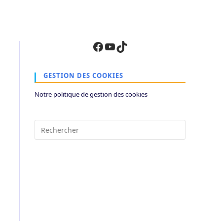
Facebook
YouTube
TikTok
GESTION DES COOKIES
Notre politique de gestion des cookies
Press
Escape
to
close
the
search
panel.