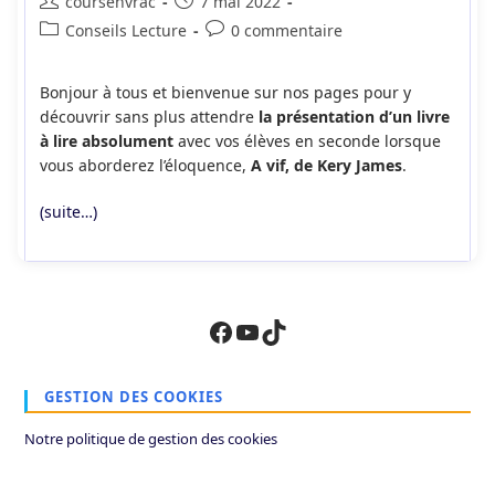
Auteur/autrice
Publication
coursenvrac
7 mai 2022
de
publiée :
Post
Commentaires
Conseils Lecture
0 commentaire
la
category:
de
publication :
la
Bonjour à tous et bienvenue sur nos pages pour y
publication :
découvrir sans plus attendre
la présentation d’un livre
à lire absolument
avec vos élèves en seconde lorsque
vous aborderez l’éloquence,
A vif, de Kery James
.
(suite…)
Facebook
YouTube
TikTok
GESTION DES COOKIES
Notre politique de gestion des cookies