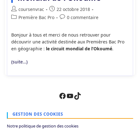
Auteur/autrice
Publication
coursenvrac
22 octobre 2018
de
publiée :
Post
Commentaires
Première Bac Pro
0 commentaire
la
category:
de
publication :
la
Bonjour à tous et merci de nous retrouver pour
publication :
découvrir une activité destinée aux Premières Bac Pro
en géographie :
le circuit mondial de l’Okoumé
.
(suite…)
Facebook
YouTube
TikTok
GESTION DES COOKIES
Notre politique de gestion des cookies