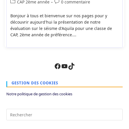
de
publiée :
Post
Commentaires
CAP 2ème année
0 commentaire
la
category:
de
publication :
la
Bonjour à tous et bienvenue sur nos pages pour y
publication :
découvrir aujourd'hui la présentation de notre
évaluation sur le séisme d'Aquila pour une classe de
CAP, 2ème année de préférence.…
Facebook
YouTube
TikTok
GESTION DES COOKIES
Notre politique de gestion des cookies
Pre
Es
to