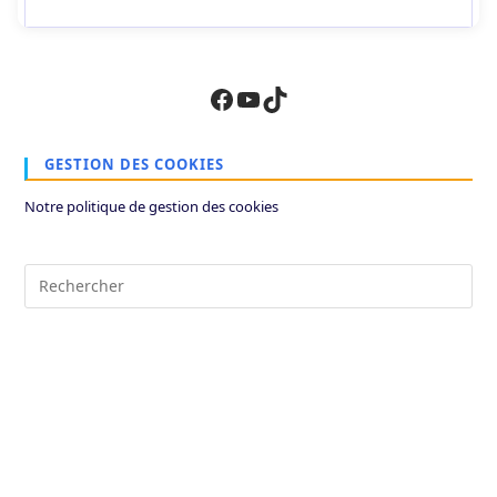
Facebook
YouTube
TikTok
GESTION DES COOKIES
Notre politique de gestion des cookies
Pre
Es
to
clo
the
sea
pan