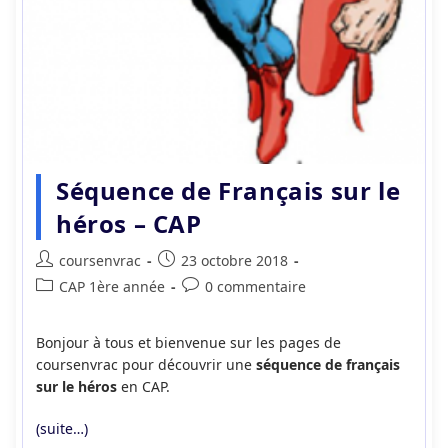
Séquence de Français sur le
héros – CAP
Auteur/autrice
Publication
coursenvrac
23 octobre 2018
de
publiée :
Post
Commentaires
CAP 1ère année
0 commentaire
la
category:
de
publication :
la
Bonjour à tous et bienvenue sur les pages de
publication :
coursenvrac pour découvrir une
séquence de français
sur le héros
en CAP.
(suite…)