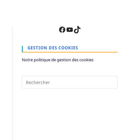
Facebook
YouTube
TikTok
GESTION DES COOKIES
Notre politique de gestion des cookies
Press
Escape
to
close
the
search
panel.