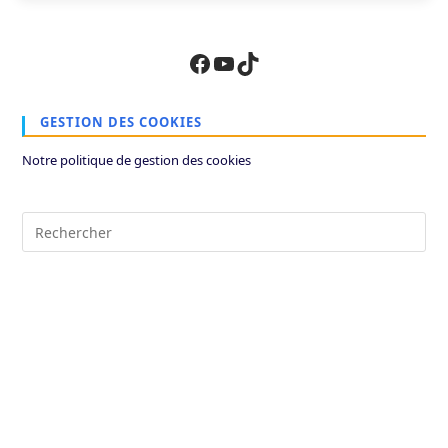
Facebook
YouTube
TikTok
GESTION DES COOKIES
Notre politique de gestion des cookies
Pre
Es
to
clo
the
sea
pan