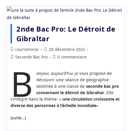
2nde Bac Pro: Le Détroit de
Gibraltar
Auteur/autrice
Publication
coursenvrac
28 décembre 2022
de
publiée :
Post
Commentaires
Seconde Bac Pro
0 commentaire
la
B
category:
de
publication :
la
onjour, aujourd’hui je vous propose de
publication :
découvrir une séance de géographie
destinée à une classe de
seconde bac pro
concernant le
détroit de Gibraltar
. Elle
s’intègre dans le thème: «
une circulation croissante et
diverse des personnes à l’échelle mondiale
«
(suite…)