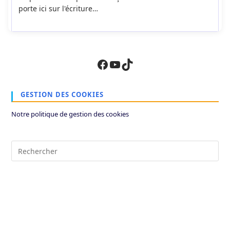
porte ici sur l'écriture…
Facebook
YouTube
TikTok
GESTION DES COOKIES
Notre politique de gestion des cookies
Pre
Es
to
clo
the
sea
pan