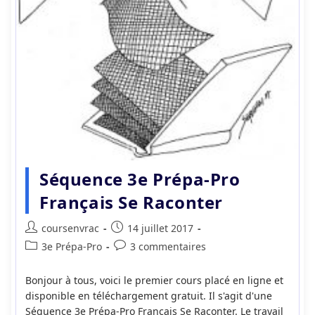
Séquence 3e Prépa-Pro
Français Se Raconter
Auteur/autrice
Publication
coursenvrac
14 juillet 2017
de
publiée :
Post
Commentaires
3e Prépa-Pro
3 commentaires
la
category:
de
publication :
la
Bonjour à tous, voici le premier cours placé en ligne et
publication :
disponible en téléchargement gratuit. Il s'agit d'une
Séquence 3e Prépa-Pro Français Se Raconter. Le travail