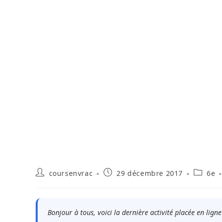
Auteur/autrice
Publication
Post
coursenvrac
29 décembre 2017
6e
de
publiée :
categor
la
publication :
Bonjour à tous, voici la dernière activité placée en ligne