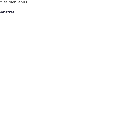
t les bienvenus.
monstres.