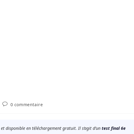
Commentaires
0 commentaire
y:
de
la
publication :
 et disponible en téléchargement gratuit. Il s’agit d’un
test final 6e