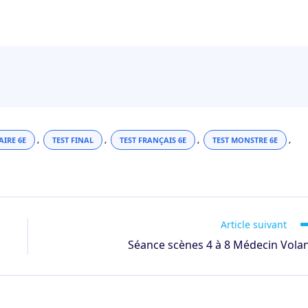
IRE 6E
,
TEST FINAL
,
TEST FRANÇAIS 6E
,
TEST MONSTRE 6E
,
Article suivant
Séance scènes 4 à 8 Médecin Vola