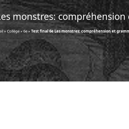
e Les monstres: compréhension
il
»
Collège
»
6e
»
Test final 6e Les monstres: compréhension et gram