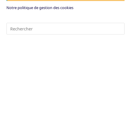
Notre politique de gestion des cookies
Pre
Es
to
clo
the
sea
pan