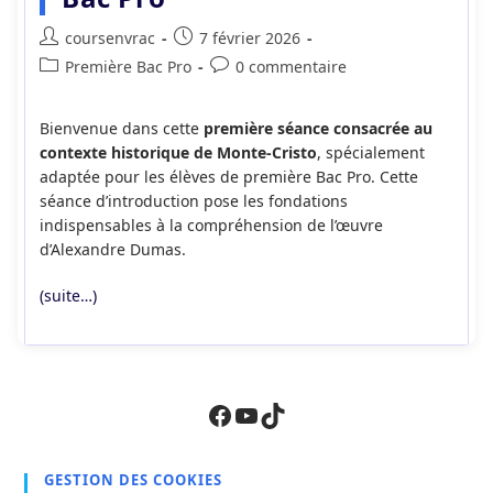
Auteur/autrice
Publication
coursenvrac
7 février 2026
de
publiée :
Post
Commentaires
Première Bac Pro
0 commentaire
la
category:
de
publication :
la
Bienvenue dans cette
première séance consacrée au
publication :
contexte historique de Monte-Cristo
, spécialement
adaptée pour les élèves de première Bac Pro. Cette
séance d’introduction pose les fondations
indispensables à la compréhension de l’œuvre
d’Alexandre Dumas.
(suite…)
Facebook
YouTube
TikTok
GESTION DES COOKIES