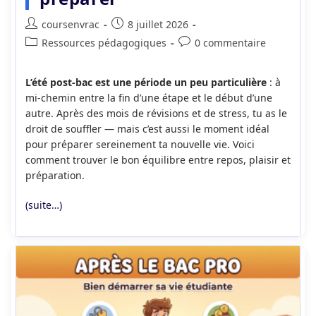
Auteur/autrice
Publication
coursenvrac
8 juillet 2026
de
publiée :
Post
Commentaires
Ressources pédagogiques
0 commentaire
la
category:
de
publication :
la
L’été post-bac est une période un peu particulière
: à
publication :
mi-chemin entre la fin d’une étape et le début d’une
autre. Après des mois de révisions et de stress, tu as le
droit de souffler — mais c’est aussi le moment idéal
pour préparer sereinement ta nouvelle vie. Voici
comment trouver le bon équilibre entre repos, plaisir et
préparation.
(suite…)