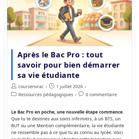
Après le Bac Pro : tout
savoir pour bien démarrer
sa vie étudiante
Auteur/autrice
Publication
coursenvrac
1 juillet 2026
de
publiée :
Post
Commentaires
Ressources pédagogiques
0 commentaire
la
category:
de
publication :
la
Le Bac Pro en poche, une nouvelle étape commence
.
publication :
Que tu te destines aux soins infirmiers, à un BTS, un
BUT ou une Mention complémentaire, la vie étudiante
ne ressemble pas à ce que tu as connu au lycée. Voici