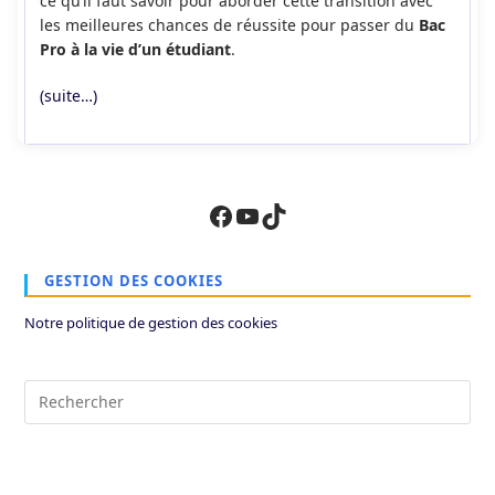
ce qu’il faut savoir pour aborder cette transition avec
les meilleures chances de réussite pour passer du
Bac
Pro à la vie d’un étudiant
.
(suite…)
Facebook
YouTube
TikTok
GESTION DES COOKIES
Notre politique de gestion des cookies
Pre
Es
to
clo