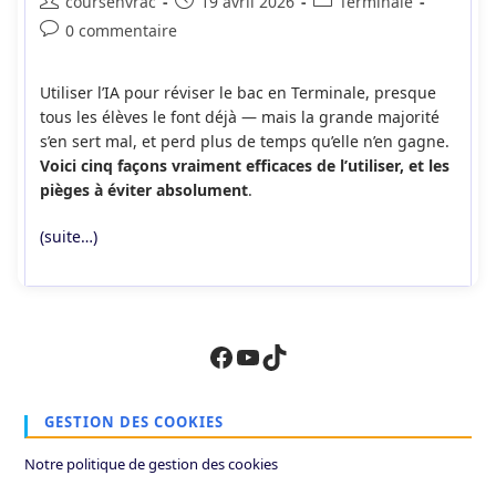
Auteur/autrice
Publication
Post
coursenvrac
19 avril 2026
Terminale
de
publiée :
category:
Commentaires
0 commentaire
la
de
publication :
la
Utiliser l’IA pour réviser le bac en Terminale, presque
publication :
tous les élèves le font déjà — mais la grande majorité
s’en sert mal, et perd plus de temps qu’elle n’en gagne.
Voici cinq façons vraiment efficaces de l’utiliser, et les
pièges à éviter absolument
.
(suite…)
Facebook
YouTube
TikTok
GESTION DES COOKIES
Notre politique de gestion des cookies