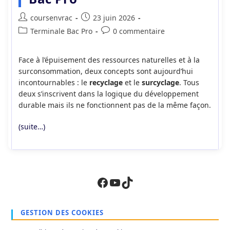
Auteur/autrice
Publication
coursenvrac
23 juin 2026
de
publiée :
Post
Commentaires
Terminale Bac Pro
0 commentaire
la
category:
de
publication :
la
Face à l’épuisement des ressources naturelles et à la
publication :
surconsommation, deux concepts sont aujourd’hui
incontournables : le
recyclage
et le
surcyclage
. Tous
deux s’inscrivent dans la logique du développement
durable mais ils ne fonctionnent pas de la même façon.
(suite…)
Facebook
YouTube
TikTok
GESTION DES COOKIES