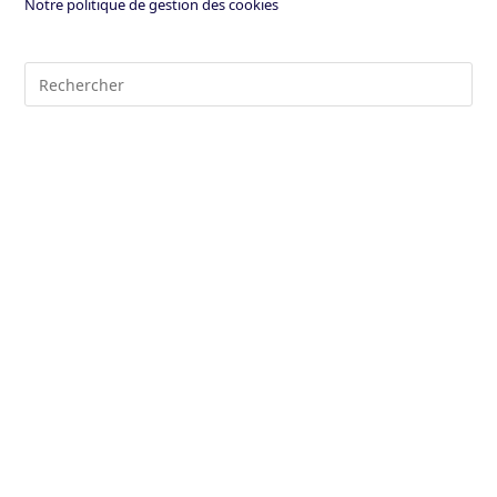
Notre politique de gestion des cookies
Pre
Es
to
clo
the
sea
pan