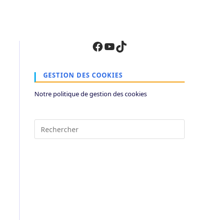
Facebook
YouTube
TikTok
GESTION DES COOKIES
Notre politique de gestion des cookies
Press
Escape
to
close
the
search
panel.