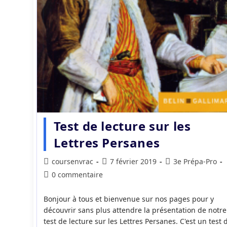
Test de lecture sur les
Lettres Persanes
Auteur/autrice
Publication
Post
coursenvrac
7 février 2019
3e Prépa-Pro
de
publiée :
category:
Commentaires
0 commentaire
la
de
publication :
la
Bonjour à tous et bienvenue sur nos pages pour y
publication :
découvrir sans plus attendre la présentation de notre
test de lecture sur les Lettres Persanes. C'est un test 