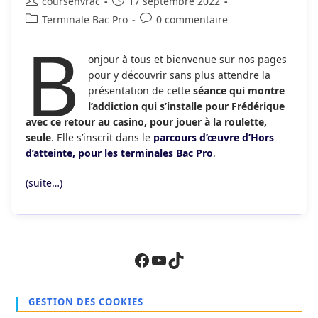
Auteur/autrice
Publication
coursenvrac
17 septembre 2022
de
publiée :
Post
Commentaires
Terminale Bac Pro
0 commentaire
la
B
category:
de
publication :
la
onjour à tous et bienvenue sur nos pages
publication :
pour y découvrir sans plus attendre la
présentation de cette
séance qui montre
l’addiction qui s’installe pour Frédérique
avec ce retour au casino, pour jouer à la roulette,
seule
. Elle s’inscrit dans le
parcours d’œuvre d’Hors
d’atteinte, pour les terminales Bac Pro
.
(suite…)
Facebook
YouTube
TikTok
GESTION DES COOKIES