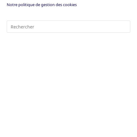
Notre politique de gestion des cookies
Pre
Es
to
clo
the
sea
pan