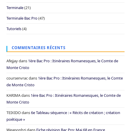
Terminale
(21)
Terminale Bac Pro
(47)
Tutoriels
(4)
COMMENTAIRES RÉCENTS
Afejjay
dans
1ère Bac Pro : Itinéraires Romanesques, le Comte de
Monte Cristo
coursenvrac
dans
1ère Bac Pro : Itinéraires Romanesques, le Comte
de Monte Cristo
KARIMA
dans
1ère Bac Pro : Itinéraires Romanesques, le Comte de
Monte Cristo
TEIXIDO
dans
6e Tableau séquence : « Récits de création ; création
poétique »
Weaponhzi
dans
Fiche révision Bac Pro: Mai 68 en France