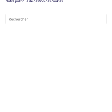
Notre politique de gestion des cookies
Pre
Es
to
clo
the
sea
pan