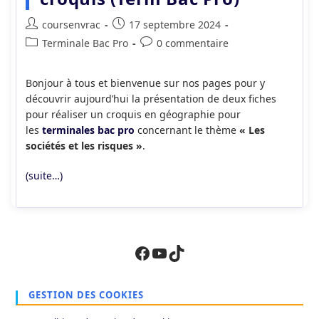
Auteur/autrice
Publication
coursenvrac
17 septembre 2024
de
publiée :
Post
Commentaires
Terminale Bac Pro
0 commentaire
la
category:
de
publication :
la
Bonjour à tous et bienvenue sur nos pages pour y
publication :
découvrir aujourd’hui la présentation de deux fiches
pour réaliser un croquis en géographie pour
les
terminales bac pro
concernant le thème
« Les
sociétés et les risques »
.
(suite…)
Facebook
YouTube
TikTok
GESTION DES COOKIES