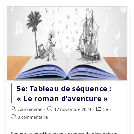
5e: Tableau de séquence :
« Le roman d’aventure »
Auteur/autrice
Publication
Post
coursenvrac
17 novembre 2024
5e
de
publiée :
category:
Commentaires
0 commentaire
la
de
publication :
la
Bonjour, aujourd’hui je vous propose de découvrir un