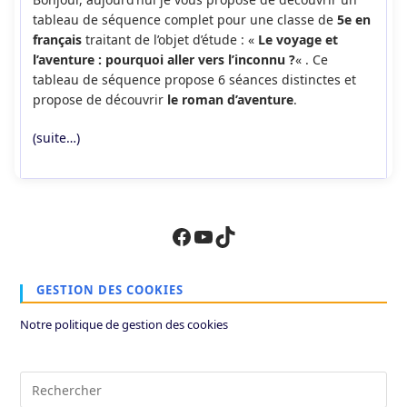
publication :
tableau de séquence complet pour une classe de
5e en
français
traitant de l’objet d’étude : «
Le voyage et
l’aventure : pourquoi aller vers l’inconnu ?
« . Ce
tableau de séquence propose 6 séances distinctes et
propose de découvrir
le roman d’aventure
.
(suite…)
Facebook
YouTube
TikTok
GESTION DES COOKIES
Notre politique de gestion des cookies
Pre
Es