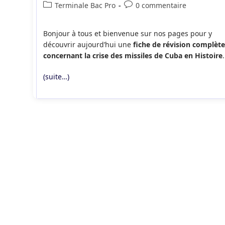
de
publiée :
Post
Commentaires
Terminale Bac Pro
0 commentaire
la
category:
de
publication :
la
Bonjour à tous et bienvenue sur nos pages pour y
publication :
découvrir aujourd’hui une
fiche de révision complète
concernant la crise des missiles de Cuba en Histoire
.
(suite…)