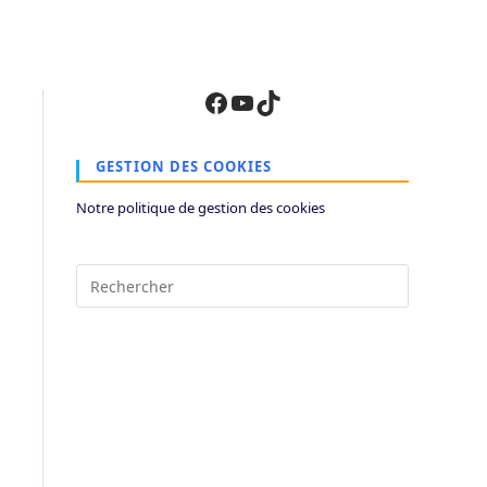
Facebook
YouTube
TikTok
GESTION DES COOKIES
Notre politique de gestion des cookies
Press
Escape
to
close
the
search
panel.