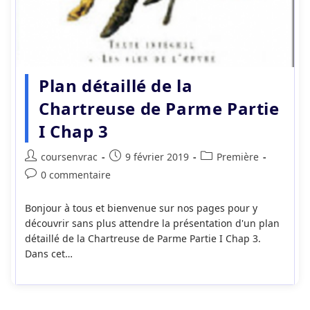
Plan détaillé de la
Chartreuse de Parme Partie
I Chap 3
Auteur/autrice
Publication
Post
coursenvrac
9 février 2019
Première
de
publiée :
category:
Commentaires
0 commentaire
la
de
publication :
la
Bonjour à tous et bienvenue sur nos pages pour y
publication :
découvrir sans plus attendre la présentation d'un plan
détaillé de la Chartreuse de Parme Partie I Chap 3.
Dans cet…