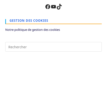
Facebook
YouTube
TikTok
GESTION DES COOKIES
Notre politique de gestion des cookies
Pre
Es
to
clo
the
sea
pan