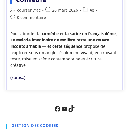
Auteur/autrice
Publication
Post
coursenvrac
28 mars 2026
4e
de
publiée :
category:
Commentaires
0 commentaire
la
de
publication :
la
Pour aborder la
comédie et la satire en français 4ème,
publication :
Le Malade imaginaire de Molière reste une œuvre
incontournable — et cette séquence
propose de
l’explorer sous un angle résolument vivant, en croisant
texte, mise en scène contemporaine et écriture
créative.
(suite…)
Facebook
YouTube
TikTok
GESTION DES COOKIES