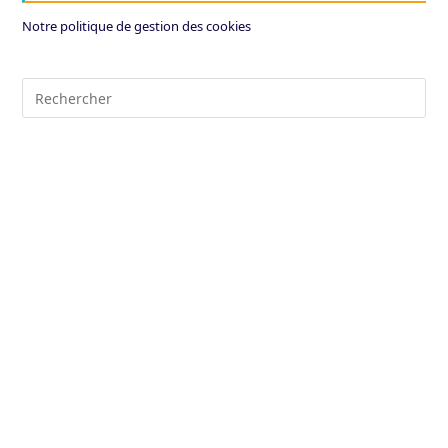
Notre politique de gestion des cookies
Pre
Es
to
clo
the
sea
pan