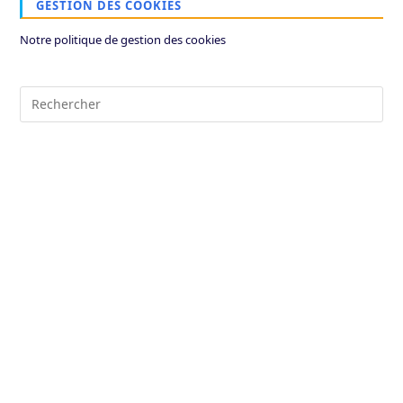
GESTION DES COOKIES
Notre politique de gestion des cookies
Pre
Es
to
clo
the
sea
pan