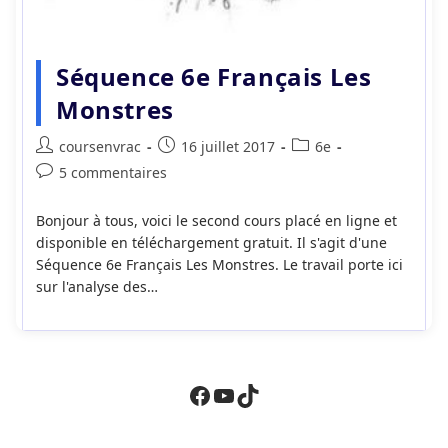
Séquence 6e Français Les
Monstres
Auteur/autrice
Publication
Post
coursenvrac
16 juillet 2017
6e
de
publiée :
category:
Commentaires
5 commentaires
la
de
publication :
la
Bonjour à tous, voici le second cours placé en ligne et
publication :
disponible en téléchargement gratuit. Il s'agit d'une
Séquence 6e Français Les Monstres. Le travail porte ici
sur l'analyse des…
Facebook
YouTube
TikTok