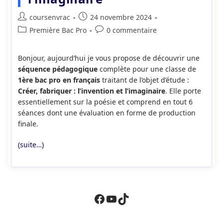
Auteur/autrice
Publication
coursenvrac
24 novembre 2024
de
publiée :
Post
Commentaires
Première Bac Pro
0 commentaire
la
category:
de
publication :
la
Bonjour, aujourd’hui je vous propose de découvrir une
publication :
séquence pédagogique
complète pour une classe de
1ère bac pro en français
traitant de l’objet d’étude :
Créer, fabriquer : l’invention et l’imaginaire
. Elle porte
essentiellement sur la poésie et comprend en tout 6
séances dont une évaluation en forme de production
finale.
(suite…)
Facebook
YouTube
TikTok