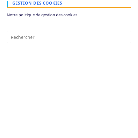
GESTION DES COOKIES
Notre politique de gestion des cookies
Pre
Es
to
clo
the
sea
pan