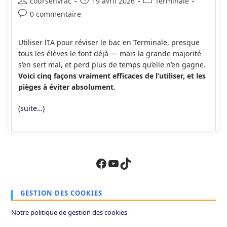
Auteur/autrice
Publication
Post
coursenvrac
19 avril 2026
Terminale
de
publiée :
category:
Commentaires
0 commentaire
la
de
publication :
la
Utiliser l’IA pour réviser le bac en Terminale, presque
publication :
tous les élèves le font déjà — mais la grande majorité
s’en sert mal, et perd plus de temps qu’elle n’en gagne.
Voici cinq façons vraiment efficaces de l’utiliser, et les
pièges à éviter absolument
.
(suite…)
Facebook
YouTube
TikTok
GESTION DES COOKIES
Notre politique de gestion des cookies