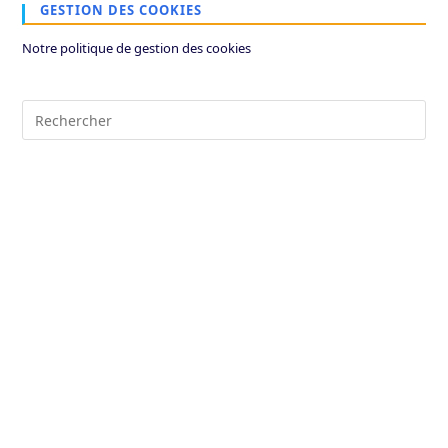
GESTION DES COOKIES
Notre politique de gestion des cookies
Pre
Es
to
clo
the
sea
pan