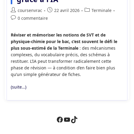
Auteur/autrice
Publication
Post
coursenvrac
22 avril 2026
Terminale
de
publiée :
category:
Commentaires
0 commentaire
la
de
publication :
la
Réviser et mémoriser les notions de SVT et de
publication :
physique-chimie pour le bac, c’est souvent le défi le
plus sous-estimé de la Terminale
: des mécanismes
complexes, du vocabulaire précis, des schémas à
restituer. L’IA peut transformer radicalement cette
phase de révision — à condition d’en faire bien plus
qu’un simple générateur de fiches.
(suite…)
Facebook
YouTube
TikTok